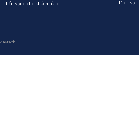
Dịch vụ T
bền vững cho khách hàng.
 Maytech