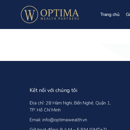
Trang chủ
Gi
Kết nối với chúng tôi
Địa chỉ: 28 Hàm Nghi, Bến Nghé, Quận 1,
TP. Hồ Chí Minh
Email: info@optimawealth.vn
Giờ hoạt động: 9 A.M – 5 P.M (GMT+7)