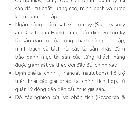
Companies): cung cấp sản phẩm quản lý tài
sản đầu tư chất lượng cao, minh bạch và được
kiểm toán độc lập.
Ngân hàng giám sát và lưu ký (Supervisory
and Custodian Bank): cung cấp dịch vụ lưu ký
tài sản đầu tư của từng khách hàng độc lập,
minh bạch và tách rời các tài sản khác, đảm
bảo danh mục tài sản của từng khách hàng
được giám sát và theo dõi đầy đủ, chính xác.
Định chế tài chính (Financial Institutions): hỗ trợ
triển khai các giải pháp tài chính tích hợp, từ
quản lý dòng tiền đến cấu trúc gia sản.
Đối tác nghiên cứu và phân tích (Research &
Analytics Partners): cung cấp dữ liệu thị
trường, phân tích vĩ mô và mô hình định lượng
phục vụ ra quyết định.
Mạng lưới đối tác giúp OWP tiếp cận nhanh