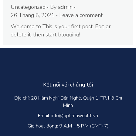
Uncategorized
By
admin
26 Tháng 8, 2021
Leave a comment
Welcome to This is your first post. Edit or
delete it, then start blogging!
Kết nối với chúng tôi
Địa chỉ: 28 Hàm Nghi, Bến Nghé, Quận 1, TP. Hồ Chí
Minh
Email: info@optimawealth.vn
Giờ hoạt động: 9 A.M – 5 P.M (GMT+7)